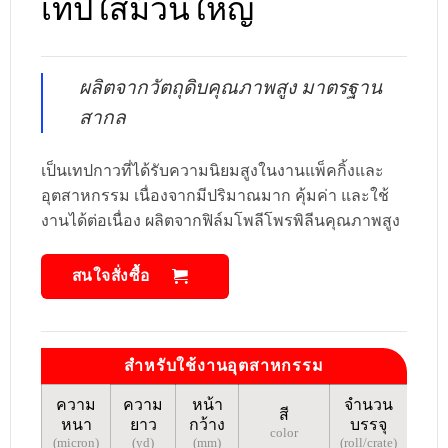
เทปใสม้วนใหญ่
ผลิตจากวัตถุดิบคุณภาพสูง มาตรฐาน
สากล
เป็นเทปกาวที่ได้รับความนิยมสูงในงานแพ็คกิ้งและ
อุตสาหกรรม เนื่องจากมีปริมาณมาก คุ้มค่า และใช้
งานได้ต่อเนื่อง ผลิตจากฟิล์มโพลีโพรพิลีนคุณภาพสูง
สนใจสั่งซื้อ
สำหรับใช้งานอุตสาหกรรม
ความ
ความ
หน้า
จำนวน
สี
หนา
ยาว
กว้าง
บรรจุ
color
(micron)
(yd)
(mm)
(roll/crate)