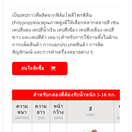
เป็นเทปกาวที่ผลิตจากฟิล์มโพลีโพรพิลีน
(Polypropylene)คุณภาพสูงมีให้เลือกหลากหลายสี เช่น
เทปสีแดง เทปสีน้ำเงิน เทปสีเขียว เทปสีเหลือง เทปสี
ขาว และเทปสีดำ เหมาะสำหรับการใช้งานทั้งในด้าน
การแพ็คสินค้า การแยกประเภทสินค้า การติด
สัญลักษณ์ และการทำเครื่องหมายต่าง ๆ
สนใจสั่งซื้อ
สำหรับกล่องที่ต้องรับน้ำหนัก 5-10 กก.
ความ
ความ
หน้า
จำนว
สี
หนา
ยาว
กว้าง
บรรจุ
color
(micron)
(yd)
(mm)
(roll/crat