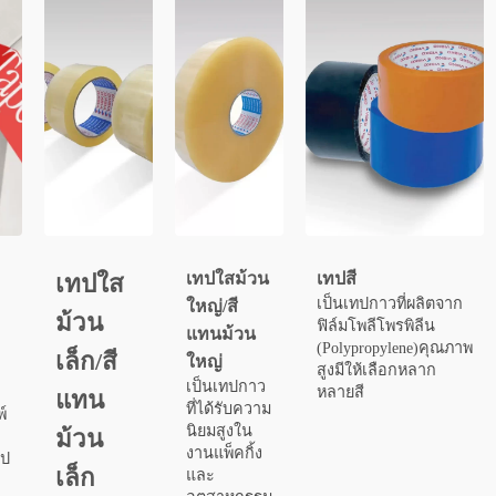
เทปใสม้วน
เทปสี
เทปใส
เป็นเทปกาวที่ผลิตจาก
ใหญ่/สี
ม้วน
ฟิล์มโพลีโพรพิลีน
แทนม้วน
(Polypropylene)คุณภาพ
เล็ก/สี
ง
ใหญ่
สูงมีให้เลือกหลาก
เป็นเทปกาว
หลายสี
แทน
ที่ได้รับความ
์
นิยมสูงใน
ม้วน
งานแพ็คกิ้ง
ทป
เล็ก
และ