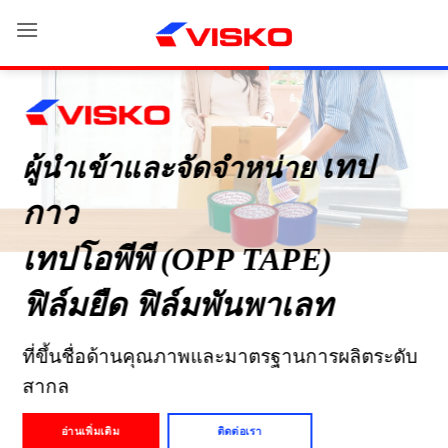
Skip
to
content
เทป
ผู้นำเข้าและจัดจำหน่าย
กาว
เทปโอพีพี (OPP TAPE)
ฟิล์มยืด ฟิล์มพันพาเลท
ที่ขึ้นชื่อด้านคุณภาพและมาตรฐานการผลิตระดับ
สากล
อ่านเพิ่มเติม
ติดต่อเรา